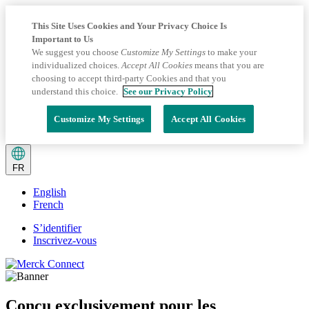
This Site Uses Cookies and Your Privacy Choice Is
Important to Us
We suggest you choose
Customize My Settings
to make your
individualized choices.
Accept All Cookies
means that you are
choosing to accept third-party Cookies and that you
understand this choice.
See our Privacy Policy
Customize My Settings
Accept All Cookies
Current
language:
FR
FR.
Toggle
English
language
selection
French
menu
S’identifier
Inscrivez-vous
Conçu exclusivement pour les